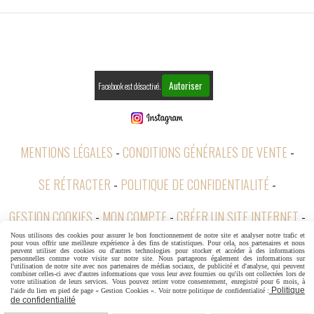
Autoriser
Facebook est désactivé.
MENTIONS LÉGALES
CONDITIONS GÉNÉRALES DE VENTE
SE RÉTRACTER
POLITIQUE DE CONFIDENTIALITÉ
GESTION COOKIES
MON COMPTE
CRÉER UN SITE INTERNET
Nous utilisons des cookies pour assurer le bon fonctionnement de notre site et analyser notre trafic et
pour vous offrir une meilleure expérience à des fins de statistiques. Pour cela, nos partenaires et nous
CGV
peuvent utiliser des cookies ou d'autres technologies pour stocker et accéder à des informations
personnelles comme votre visite sur notre site. Nous partageons également des informations sur
l'utilisation de notre site avec nos partenaires de médias sociaux, de publicité et d'analyse, qui peuvent
combiner celles-ci avec d'autres informations que vous leur avez fournies ou qu'ils ont collectées lors de
votre utilisation de leurs services. Vous pouvez retirer votre consentement, enregistré pour 6 mois, à
Politique
l'aide du lien en pied de page « Gestion Cookies ». Voir notre politique de confidentialité :
de confidentialité