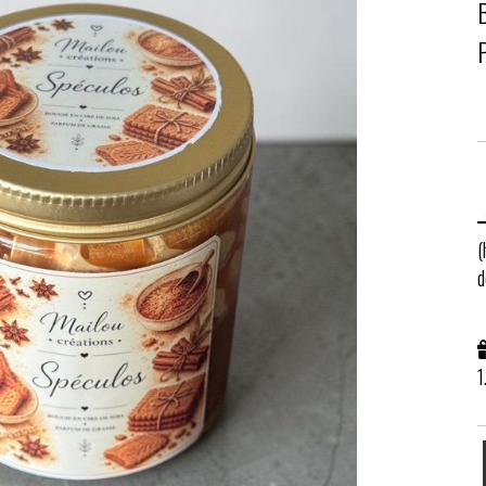
(
d
1