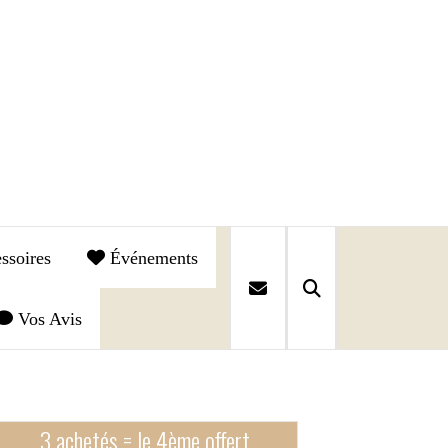
ssoires
Événements
Vos Avis
3 achetés = le 4ème offert