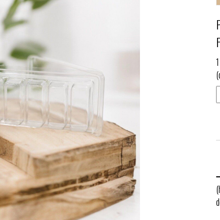
1
(
(
d