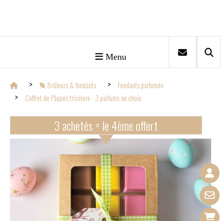
Menu
Brûleurs & fondants
Fondants parfumés
Coffret de Pâques tricolore - 3 parfums au choix
3 achetés = le 4ème offert