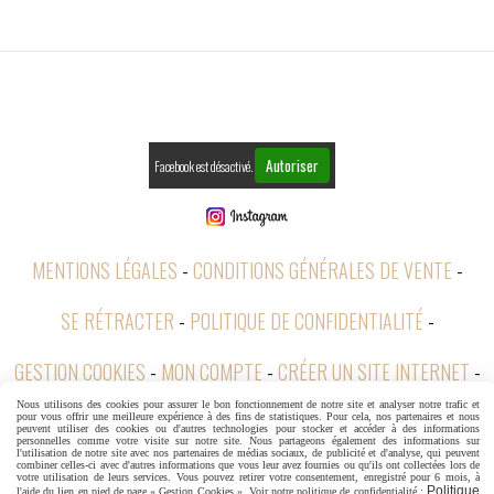
Autoriser
Facebook est désactivé.
MENTIONS LÉGALES
CONDITIONS GÉNÉRALES DE VENTE
SE RÉTRACTER
POLITIQUE DE CONFIDENTIALITÉ
GESTION COOKIES
MON COMPTE
CRÉER UN SITE INTERNET
Nous utilisons des cookies pour assurer le bon fonctionnement de notre site et analyser notre trafic et
CGV
pour vous offrir une meilleure expérience à des fins de statistiques. Pour cela, nos partenaires et nous
peuvent utiliser des cookies ou d'autres technologies pour stocker et accéder à des informations
personnelles comme votre visite sur notre site. Nous partageons également des informations sur
l'utilisation de notre site avec nos partenaires de médias sociaux, de publicité et d'analyse, qui peuvent
combiner celles-ci avec d'autres informations que vous leur avez fournies ou qu'ils ont collectées lors de
votre utilisation de leurs services. Vous pouvez retirer votre consentement, enregistré pour 6 mois, à
Politique
l'aide du lien en pied de page « Gestion Cookies ». Voir notre politique de confidentialité :