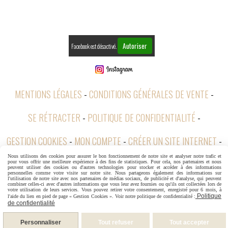
Autoriser
Facebook est désactivé.
MENTIONS LÉGALES
CONDITIONS GÉNÉRALES DE VENTE
SE RÉTRACTER
POLITIQUE DE CONFIDENTIALITÉ
GESTION COOKIES
MON COMPTE
CRÉER UN SITE INTERNET
Nous utilisons des cookies pour assurer le bon fonctionnement de notre site et analyser notre trafic et
CGV
pour vous offrir une meilleure expérience à des fins de statistiques. Pour cela, nos partenaires et nous
peuvent utiliser des cookies ou d'autres technologies pour stocker et accéder à des informations
personnelles comme votre visite sur notre site. Nous partageons également des informations sur
l'utilisation de notre site avec nos partenaires de médias sociaux, de publicité et d'analyse, qui peuvent
combiner celles-ci avec d'autres informations que vous leur avez fournies ou qu'ils ont collectées lors de
votre utilisation de leurs services. Vous pouvez retirer votre consentement, enregistré pour 6 mois, à
Politique
l'aide du lien en pied de page « Gestion Cookies ». Voir notre politique de confidentialité :
de confidentialité
Personnaliser
Tout refuser
Tout accepter