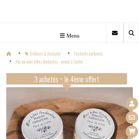
Menu
Brûleurs & fondants
Fondants parfumés
Pot de mini billes fondantes - vendu à l’unité
3 achetés = le 4ème offert